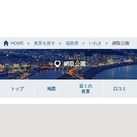
HOME
夜景を探す
福島県
いわき
網取公園
あみとりこうえ
ん
網取公園
近くの
トップ
地図
口コミ
夜景