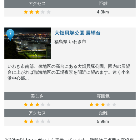
アクセス
距離
4.3km
大畑貝塚公園 展望台
7
福島県 いわき市
いわき市南部、泉地区の高台にある大畑貝塚公園。園内の展望
台に上がれば臨海地区の工場夜景を間近に望めます。遠く小名
浜中心部...
美しさ
雰囲気
アクセス
距離
5.9km