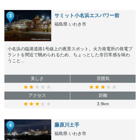
サミット小名浜エスパワー前
3
福島県 いわき市
小名浜の臨港道路1号線上の夜景スポット。火力発電所の発電プ
ラントを間近で眺められるため、ちょっとした非日常感を味わ
うこと...
美しさ
雰囲気
アクセス
距離
3.9km
藤原川土手
4
福島県 いわき市