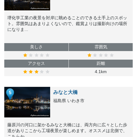
堺化学工業の夜景を対岸に眺めることのできる土手上のスポッ
ト。雰囲気はあまりよくないので、鑑賞よりは撮影向けの場所
になりま...
美しさ
雰囲気
アクセス
距離
4.1km
みなと大橋
5
福島県 いわき市
藤原川の河口に架かるみなと大橋には、両方向に広々とした歩
道がありここから工場夜景が楽しめます。オススメは北側で、
こちらか...