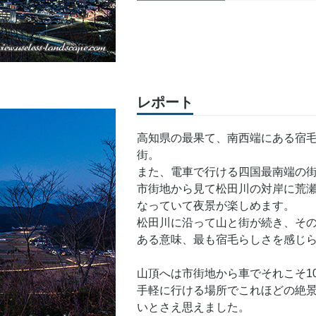
レポート
高知県の最果て、南西端にある宿
街。
また、電車で行ける四国最南端の
市街地から見て松田川の対岸に荒
なっていて夜景が楽しめます。
松田川に沿って山と街が続き、そ
ある意味、最も宿毛らしさを感じ
山頂へは市街地から車でそれこそ1
手軽に行ける場所でこれほどの絶
いとさえ思えました。