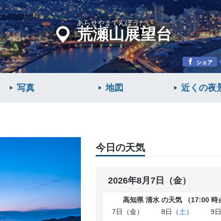
あらせやまてんぼうだい
荒瀬山展望台
シェア
写真
地図
近くの
夜
今日の天気
2026年8月7日（金）
高知県 清水 の天気 （17:00 
7日（金）
8日（
土
）
9