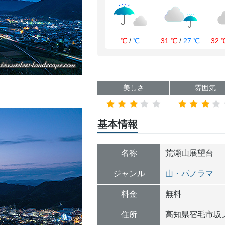
℃
/
℃
31 ℃
/
27 ℃
32 
美しさ
雰囲気
基本情報
名称
荒瀬山展望台
ジャンル
山・パノラマ
料金
無料
住所
高知県
宿毛市
坂