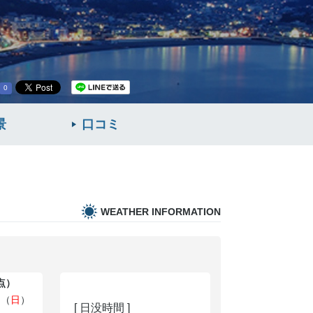
0
景
口コミ
WEATHER INFORMATION
時点）
日（
日
）
[ 日没時間 ]