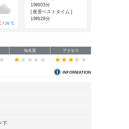
19時03分
[ 夜景ベストタイム ]
19時28分
℃
/
26 ℃
知名度
アクセス
INFORMATION
ノ下