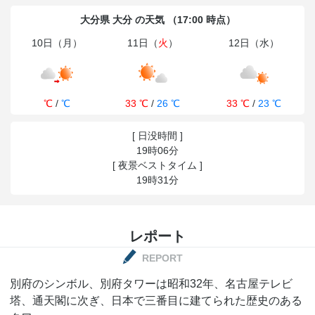
大分県 大分 の天気 （17:00 時点）
10日（月）
11日（
火
）
12日（水）
℃
/
℃
33 ℃
/
26 ℃
33 ℃
/
23 ℃
[ 日没時間 ]
19時06分
[ 夜景ベストタイム ]
19時31分
レポート
REPORT
別府のシンボル、別府タワーは昭和32年、名古屋テレビ
塔、通天閣に次ぎ、日本で三番目に建てられた歴史のある