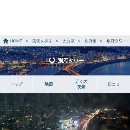
HOME
夜景を探す
大分県
別府市
別府タワー
べっぷたわー
別府タワー
近くの
トップ
地図
口コミ
夜景