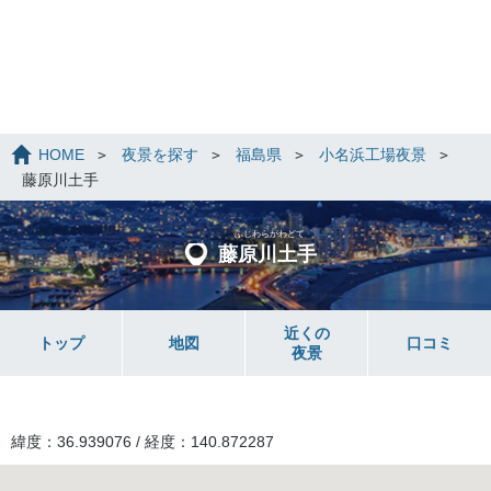
HOME
夜景を探す
福島県
小名浜工場夜景
藤原川土手
ふじわらがわどて
藤原川土手
近くの
トップ
地図
口コミ
夜景
緯度：36.939076 / 経度：140.872287