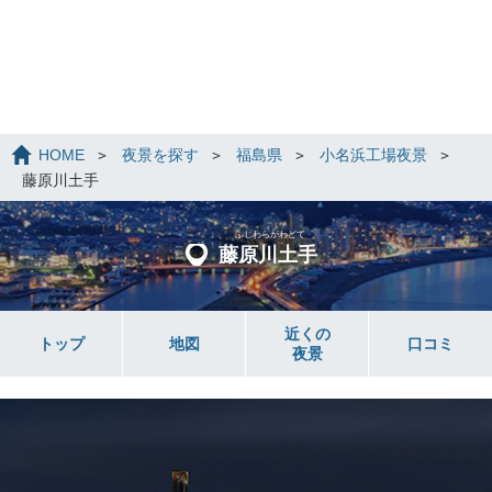
HOME
夜景を探す
福島県
小名浜工場夜景
藤原川土手
ふじわらがわどて
藤原川土手
近くの
トップ
地図
口コミ
夜景