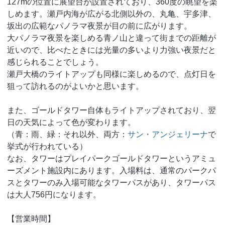
127mの位置に展望台が設置されており、360度の眺望を楽
しめます。瀬戸内海が広がる北側以外の、丸亀、宇多津、
坂出の広範なパノラマ夜景が目の前に広がります。
大パノラマ夜景を楽しめる青ノ山と違って街までの距離が
近いので、比べたときには光量の多いより力強い夜景だと
感じられることでしょう。
瀬戸大橋のライトアップも同様に楽しめるので、点灯日を
狙って訪れるのがよいかと思います。
また、ゴールドタワー自体もライトアップされており、翌
日の天気によって色が変わります。
（青：雨、緑：それ以外、両方：
サン・アンジェリーナ
で
挙式が行われている）
なお、タワーはプレイパークゴールドタワーというアミュ
ーズメント施設内にあります。入場料は、通常のパークパ
スとタワーのみ入場可能なタワーパスがあり、タワーパス
は大人756円になります。
【営業時間】