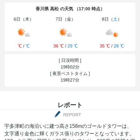
香川県 高松 の天気 （17:00 時点）
6日（木）
7日（金）
8日（
土
）
℃
/
℃
36 ℃
/
29 ℃
35 ℃
/
28 ℃
[ 日没時間 ]
19時02分
[ 夜景ベストタイム ]
19時27分
レポート
REPORT
宇多津町の海沿いに建つ高さ158mのゴールドタワーは、
文字通り金色に輝くガラス張りのタワーとなっています。