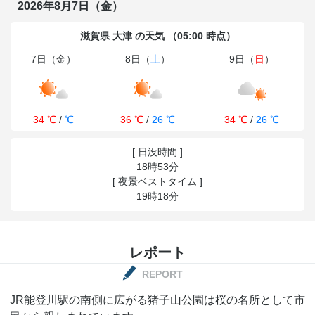
2026年8月7日（金）
滋賀県 大津 の天気 （05:00 時点）
7日（金）
8日（
土
）
9日（
日
）
34 ℃
/
℃
36 ℃
/
26 ℃
34 ℃
/
26 ℃
[ 日没時間 ]
18時53分
[ 夜景ベストタイム ]
19時18分
レポート
REPORT
JR能登川駅の南側に広がる猪子山公園は桜の名所として市