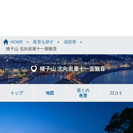
HOME
夜景を探す
滋賀県
猪子山 北向岩屋十一面観音
いのこやま きたむきいわやじゅういちめんかんのん
猪子山 北向岩屋十一面観音
近くの
トップ
地図
口コミ
夜景