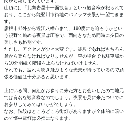
民から親しまれています。
山頂には「北向岩屋十一面観音」という観音様が祀られて
おり、ここから能登川市街地のパノラマ夜景が一望できま
す。
彦根市郊外から近江八幡市まで、180度にも迫ろうかとい
う視野で眺める夜景は圧巻で、西向きなため同時に夕日の
美しさも格別です。
ただし、アクセスが少々大変です。徒歩であればもちろん
麓から登らなければなりませんが、車の場合でも駐車場か
ら10分弱続く階段を上らなければいけません。
それでも、疲れも吹き飛ぶような光景が待っているので頑
張る価値は十分あると思います。
上にいる間、何組かお参りに来た方とお会いしたので地元
では有名な観音様なのでしょう。夜景を見に来たついでに
お参りしてみてはいかがでしょう。
なお、階段はところどころ街灯がありますが全体的に暗い
ので懐中電灯は必携になります。