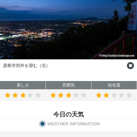
外を望む（北）
能登川駅
美しさ
雰囲気
知名度
今日の天気
WEATHER INFORMATION