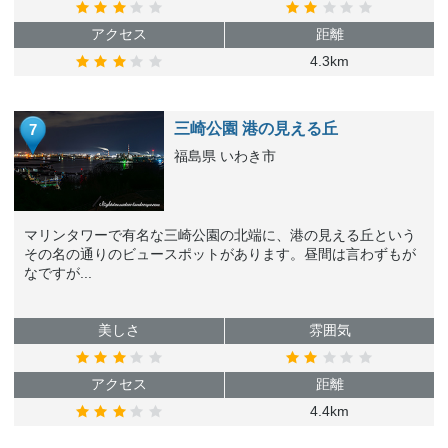
アクセス
距離
4.3km
三崎公園 港の見える丘
7
福島県 いわき市
マリンタワーで有名な三崎公園の北端に、港の見える丘という
その名の通りのビュースポットがあります。昼間は言わずもが
なですが...
美しさ
雰囲気
アクセス
距離
4.4km