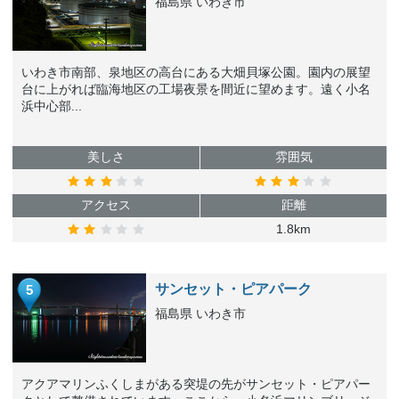
福島県 いわき市
いわき市南部、泉地区の高台にある大畑貝塚公園。園内の展望
台に上がれば臨海地区の工場夜景を間近に望めます。遠く小名
浜中心部...
美しさ
雰囲気
アクセス
距離
1.8km
サンセット・ピアパーク
5
福島県 いわき市
アクアマリンふくしまがある突堤の先がサンセット・ピアパー