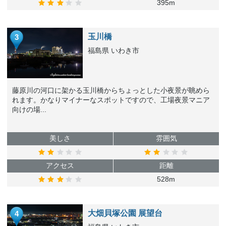
395m
玉川橋
3
福島県 いわき市
藤原川の河口に架かる玉川橋からちょっとした小夜景が眺めら
れます。かなりマイナーなスポットですので、工場夜景マニア
向けの場...
美しさ
雰囲気
アクセス
距離
528m
大畑貝塚公園 展望台
4