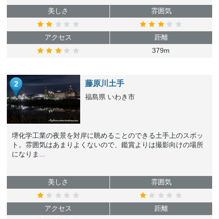
美しさ
雰囲気
アクセス
距離
379m
藤原川土手
2
福島県 いわき市
堺化学工業の夜景を対岸に眺めることのできる土手上のスポッ
ト。雰囲気はあまりよくないので、鑑賞よりは撮影向けの場所
になりま...
美しさ
雰囲気
アクセス
距離