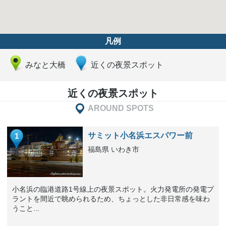
凡例
みなと大橋
近くの夜景スポット
近くの夜景スポット
AROUND SPOTS
サミット小名浜エスパワー前
1
福島県 いわき市
小名浜の臨港道路1号線上の夜景スポット。火力発電所の発電プ
ラントを間近で眺められるため、ちょっとした非日常感を味わ
うこと...