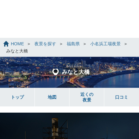
HOME
夜景を探す
福島県
小名浜工場夜景
みなと大橋
みなとおおはし
みなと大橋
近くの
トップ
地図
口コミ
夜景