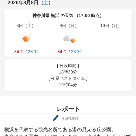
2026年8月8日（
土
）
神奈川県 横浜 の天気 （17:00 時点）
8日（
土
）
9日（
日
）
10日（月）
34 ℃
/
26 ℃
34 ℃
/
26 ℃
[ 日没時間 ]
18時39分
[ 夜景ベストタイム ]
19時04分
レポート
REPORT
横浜を代表する観光名所である港の見える丘公園。