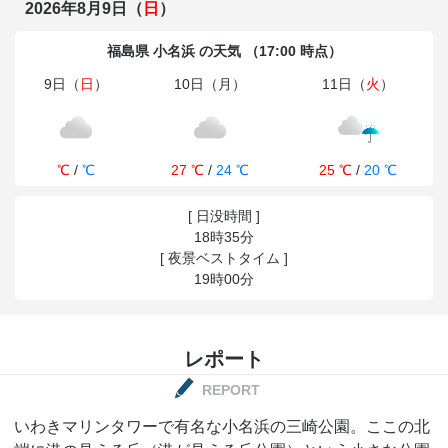
2026年8月9日（
日
）
福島県 小名浜 の天気 （17:00 時点）
9日（
日
）
10日（月）
11日（
火
）
℃
/
℃
27 ℃
/
24 ℃
25 ℃
/
20 ℃
[ 日没時間 ]
18時35分
[ 夜景ベストタイム ]
19時00分
レポート
REPORT
いわきマリンタワーで有名な小名浜の三崎公園。ここの北