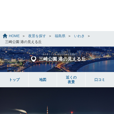
HOME
夜景を探す
福島県
いわき
三崎公園 港の見える丘
みさきこうえん みなとのみえるおか
三崎公園 港の見える丘
近くの
トップ
地図
口コミ
夜景