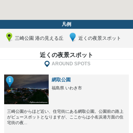
凡例
三崎公園 港の見える丘
近くの夜景スポット
近くの夜景スポット
AROUND SPOTS
網取公園
1
福島県 いわき市
三崎公園からほど近い、住宅街にある網取公園。公園前の路上
がビュースポットとなりますが、ここからは小名浜港方面の住
宅街の夜...