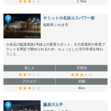
1.7km
サミット小名浜エスパワー前
3
福島県 いわき市
小名浜の臨港道路1号線上の夜景スポット。火力発電所の発電プ
ラントを間近で眺められるため、ちょっとした非日常感を味わ
うこと...
美しさ
雰囲気
アクセス
距離
4km
藤原川土手
4