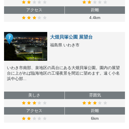
アクセス
距離
4.4km
大畑貝塚公園 展望台
7
福島県 いわき市
いわき市南部、泉地区の高台にある大畑貝塚公園。園内の展望
台に上がれば臨海地区の工場夜景を間近に望めます。遠く小名
浜中心部...
美しさ
雰囲気
アクセス
距離
6km