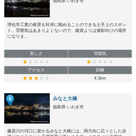
福島県 いわき市
堺化学工業の夜景を対岸に眺めることのできる土手上のスポッ
ト。雰囲気はあまりよくないので、鑑賞よりは撮影向けの場所
になりま...
美しさ
雰囲気
アクセス
距離
4.3km
みなと大橋
5
福島県 いわき市
藤原川の河口に架かるみなと大橋には、両方向に広々とした歩