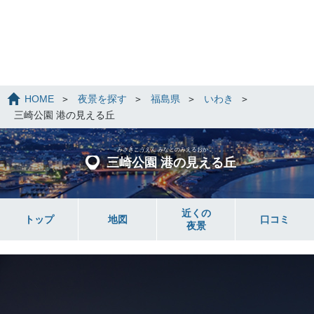
HOME
夜景を探す
福島県
いわき
三崎公園 港の見える丘
みさきこうえん みなとのみえるおか
三崎公園 港の見える丘
近くの
トップ
地図
口コミ
夜景