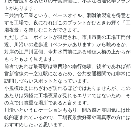
川が合流するあたりの千葉県側に、小さな石油化学プラン
トがあります。
三共油化工業という、ベースオイル、潤滑油製造を得意と
する工場で、夜になればこのプラントがひときわ輝く「工
場夜景」を楽しむことができます。
ただしビューポイントが限定され、市川市側の工場正門付
近、川沿いの遊歩道（ベンチがあります）から眺めるか、
対岸の江戸川区側、今井水門前にある瑞穂大橋の上からが
もっともよく見えます。
前者であれば最寄駅は東西線の南行徳駅、後者であれば都
営新宿線の一之江駅になるため、公共交通機関では非常に
訪問しづらいスポットとなっています。
小規模ゆえにわざわざ訪れるほどではありませんが、この
あたりは気軽に工場夜景が見れるエリアではないため、そ
の点では貴重な場所であると言えます。
川沿いというロケーションもあり、開放感と雰囲気には比
較的恵まれているので、工場夜景愛好家や写真家の方には
おすすめしたいと思います。