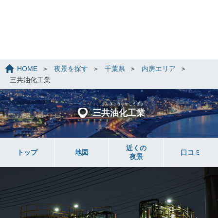
HOME
夜景を探す
千葉県
内房エリア
三共油化工業
さんきょうゆかこうぎょ
う
三共油化工業
近くの
トップ
地図
口コミ
夜景