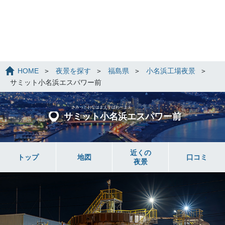
HOME
夜景を探す
福島県
小名浜工場夜景
サミット小名浜エスパワー前
さみっとおなはまえすぱわーまえ
サミット小名浜エスパワー前
近くの
トップ
地図
口コミ
夜景