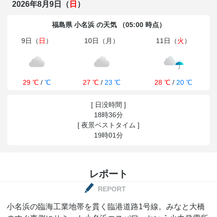
2026年8月9日（
日
）
福島県 小名浜 の天気 （05:00 時点）
9日（
日
）
10日（月）
11日（
火
）
29 ℃
/
℃
27 ℃
/
23 ℃
28 ℃
/
20 ℃
[ 日没時間 ]
18時36分
[ 夜景ベストタイム ]
19時01分
レポート
REPORT
小名浜の臨海工業地帯を貫く臨港道路1号線。みなと大橋