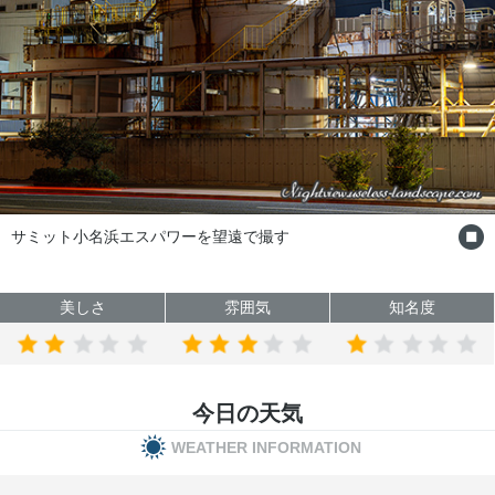
小名浜エスパワーを望遠で撮す
小名浜バ
美しさ
雰囲気
知名度
今日の天気
WEATHER INFORMATION