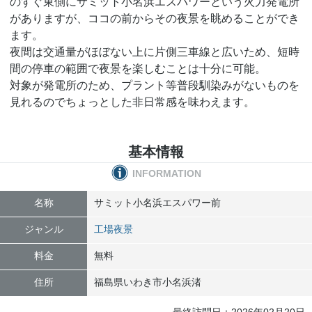
のすぐ東側にサミット小名浜エスパワーという火力発電所
がありますが、ココの前からその夜景を眺めることができ
ます。
夜間は交通量がほぼない上に片側三車線と広いため、短時
間の停車の範囲で夜景を楽しむことは十分に可能。
対象が発電所のため、プラント等普段馴染みがないものを
見れるのでちょっとした非日常感を味わえます。
基本情報
INFORMATION
名称
サミット小名浜エスパワー前
ジャンル
工場夜景
料金
無料
住所
福島県
いわき市
小名浜渚