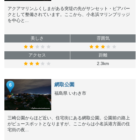
アクアマリンふくしまがある突堤の先がサンセット・ピアパー
クとして整備されています。ここから、小名浜マリンブリッジ
を中心と...
美しさ
雰囲気
アクセス
距離
2.3km
網取公園
6
福島県 いわき市
三崎公園からほど近い、住宅街にある網取公園。公園前の路上
がビュースポットとなりますが、ここからは小名浜港方面の住
宅街の夜...