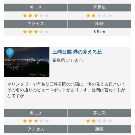
美しさ
雰囲気
アクセス
距離
3.9km
三崎公園 港の見える丘
7
福島県 いわき市
マリンタワーで有名な三崎公園の北端に、港の見える丘という
その名の通りのビュースポットがあります。昼間は言わずもが
なですが...
美しさ
雰囲気
アクセス
距離