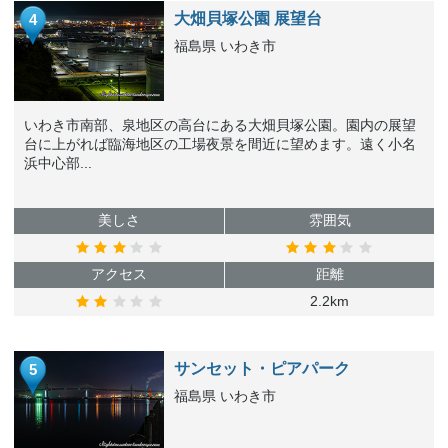
大畑貝塚公園 展望台
4
福島県 いわき市
いわき市南部、泉地区の高台にある大畑貝塚公園。園内の展望
台に上がれば臨海地区の工場夜景を間近に望めます。遠く小名
浜中心部...
美しさ
雰囲気
アクセス
距離
2.2km
サンセット・ピアパーク
5
福島県 いわき市