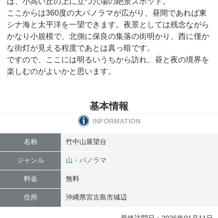
は、小高い丘の上に立つ穴場の絶景スポット。
ここからは360度の大パノラマが広がり、昼間であれば東
シナ海と太平洋を一望できます。夜景としては残念ながら
かなり小規模で、北側に保良の集落の街明かり、西に僅か
な街灯が見える程度であとは真っ暗です。
ですので、ここには明るいうちから訪れ、昼と夜の境界を
楽しむのがよいかと思います。
基本情報
INFORMATION
名称
竹中山展望台
ジャンル
山・パノラマ
料金
無料
住所
沖縄県
宮古島市
城辺