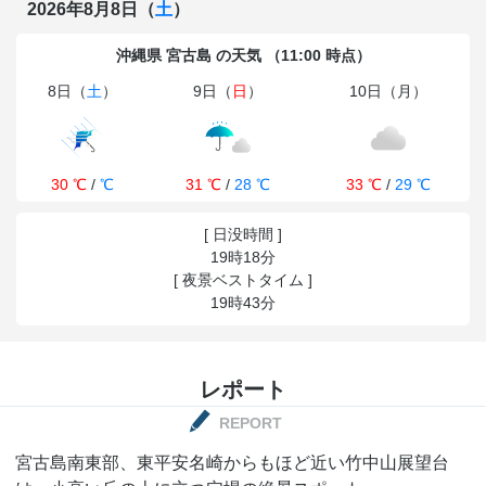
2026年8月8日（
土
）
沖縄県 宮古島 の天気 （11:00 時点）
8日（
土
）
9日（
日
）
10日（月）
30 ℃
/
℃
31 ℃
/
28 ℃
33 ℃
/
29 ℃
[ 日没時間 ]
19時18分
[ 夜景ベストタイム ]
19時43分
レポート
REPORT
宮古島南東部、東平安名崎からもほど近い竹中山展望台