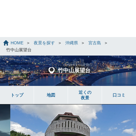
HOME
夜景を探す
沖縄県
宮古島
竹中山展望台
たけなかやまてんぼうだ
い
竹中山展望台
近くの
トップ
地図
口コミ
夜景