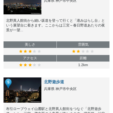
兵庫県 神戸市中央区
北野異人館街から細い坂道を登って行くと「港みはらし台」と
いう展望台に着きます。ここからは三宮～春日野道あたりの夜
景が一望...
美しさ
雰囲気
アクセス
距離
1.2km
北野遊歩道
5
兵庫県 神戸市中央区
布引ロープウェイ山麓駅と北野異人館街をつなぐ「北野遊歩