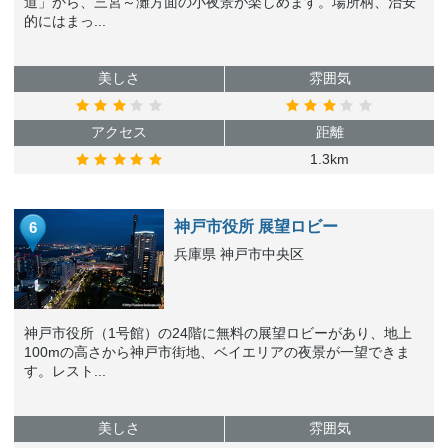
道」から、三宮～灘方面の小夜景が楽しめます。場所柄、治安
的にはまっ...
美しさ
雰囲気
アクセス
距離
1.3km
神戸市役所 展望ロビー
6
兵庫県 神戸市中央区
神戸市役所（1号館）の24階に無料の展望ロビーがあり、地上
100mの高さから神戸市街地、ベイエリアの夜景が一望できま
す。レスト...
美しさ
雰囲気