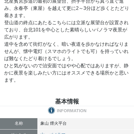
北星賓宮歩道の最初の展望台、摂手平台から真っ直ぐ進
み、永春亭（東屋）を越えて更に2～3分ほど歩くとたどり
着きます。
登山道の終点にあたるこちらには立派な展望台が設置され
ており、台北101を中心とした素晴らしいパノラマ夜景が
広がります。
道中を含めて街灯がなく、暗い夜道を歩かなければなりま
せんが、懐中電灯（スマホのライトでも可）を持っていれ
ば難なくたどり着けるでしょう。
ひと気がないので治安面ではやや心配ではありますが、静
かに夜景を楽しみたい方にはオススメできる場所かと思い
ます。
基本情報
INFORMATION
名称
象山 煙火平台