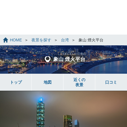
HOME
夜景を探す
台湾
象山 煙火平台
しょうざん えんかへいだい
象山 煙火平台
近くの
トップ
地図
口コミ
夜景