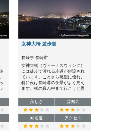
女神大橋 遊歩道
長崎県 長崎市
。
女神大橋（ヴィーナスウィング）
鉢
には徒歩で渡れる歩道が併設され
。
ています。ことさら眺望に優れ、
っ
特に夜は長崎港の夜景がよく見え
ラ
ます。橋の真ん中まで行こうと思
し
ったら10分ぐらい歩かなければい
けませんが、それだけの価値はあ
美しさ
雰囲気
ると思います。
知名度
アクセス