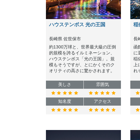
ハウステンボス 光の王国
稲
長崎県 佐世保市
長
約1300万球と、世界最大級の圧倒
函
的規模を誇るイルミネーション、
に
ハウステンボス「光の王国」。規
稲
模もそうですが、とにかくそのク
上
オリティの高さに驚かされます。
れ
期間も長く、是非遠方からでも足
マ
を運ぶ価値のあるものだと思いま
し
美しさ
雰囲気
す。
知名度
アクセス