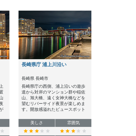
長崎県庁 浦上川沿い
長崎県 長崎市
上
長崎県庁の西側、浦上沿いの遊歩
置
道から対岸のマンション群や稲佐
山
山、旭大橋、遠く女神大橋などを
夜
望むリバーサイド夜景が楽しめま
が
す。開放感溢れたビュースポット
には座るところもあり、穴場でも
あるのでオススメです。
美しさ
雰囲気