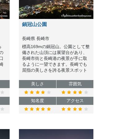
鍋冠山公園
長崎県 長崎市
る
標高169mの鍋冠山。公園として整
の
備された山頂には展望台があり、
口
長崎市街と長崎港の夜景が手に取
崎
るように一望できます。長崎でも
屈指の美しさを誇る夜景スポット
光
で人気も高く、いつも多くの人で
ス
賑わっています。
美しさ
雰囲気
知名度
アクセス