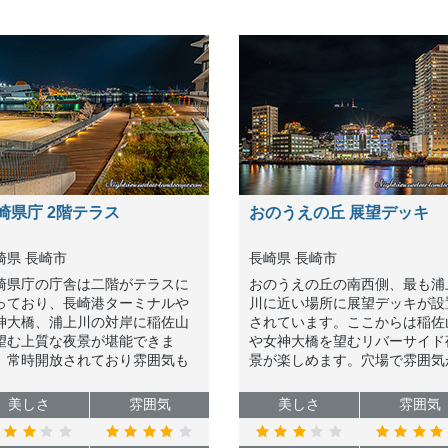
崎県庁 2階テラス
おのうえの丘 展望デッキ
崎県 長崎市
長崎県 長崎市
崎県庁の庁舎は二階がテラスに
おのうえの丘の南西側、最も浦
っており、長崎港ターミナルや
川に近い場所に展望デッキが設
神大橋、浦上川の対岸に稲佐山
されています。ここからは稲佐
望む上質な夜景が堪能できま
や女神大橋を望むリバーサイド
。常時開放されており雰囲気も
景が楽しめます。穴場で雰囲気
いので、展望テラスと併せて足
良いので非常にオススメできま
運んでほしい夜景スポットで
す。
美しさ
雰囲気
美しさ
雰囲気
。