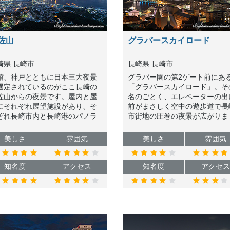
佐山
グラバースカイロード
崎県 長崎市
長崎県 長崎市
館、神戸とともに日本三大夜景
グラバー園の第2ゲート前にあ
選定されているのがここ長崎の
「グラバースカイロード」。そ
佐山からの夜景です。屋内と屋
名のごとく、エレベーターの出
にそれぞれ展望施設があり、そ
前がまさしく空中の遊歩道で長
ぞれ長崎市内と長崎港のパノラ
市街地の圧巻の夜景が広がりま
夜景をはじめ、360度の景観を楽
す。まちとの距離が近いため、
めます。
量も迫力もものすごいです。オ
美しさ
雰囲気
美しさ
雰囲気
スメです。
知名度
アクセス
知名度
アクセス