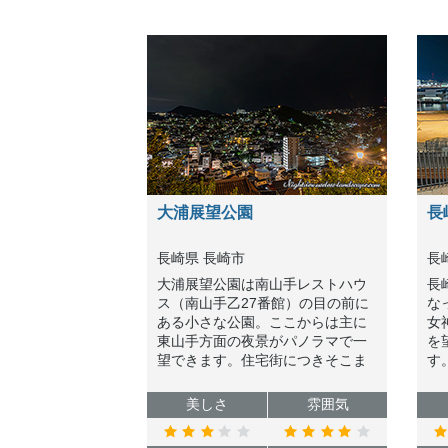
大浦展望公園
長
長崎県 長崎市
長
大浦展望公園は南山手レストハウ
長
ス（南山手乙27番館）の目の前に
な
ある小さな公園。ここからは主に
女
東山手方面の夜景がパノラマで一
を
望できます。住宅街につきそこま
す
で光量はありませんが、すり鉢状
良
の地形が見せる立体感のある夜景
を
美しさ
雰囲気
は一見の価値があります。
す