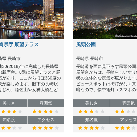
崎県庁 展望テラス
風頭公園
崎県 長崎市
長崎県 長崎市
成30(2018)年に完成した長崎県
長崎港を西に見下ろす風頭公園
の新庁舎。8階に展望テラスと展
展望台からは、長崎らしいすり
室があり、ここからほぼ360度の
状の立体的な夜景が広がります
景が楽しめます。眼下の長崎駅
ビュースポットは街灯がなく真
はじめ、稲佐山や女神大橋など
暗なので、懐中電灯（スマホの
要なランドマークはほぼ一望で
イトでも可）を持参するように
、雰囲気も良いのでオススメで
てください。
美しさ
雰囲気
美しさ
雰囲気
。
知名度
アクセス
知名度
アクセス