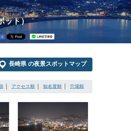
スポット）
0
長崎県 の夜景スポットマップ
順
アクセス順
知名度順
穴場順