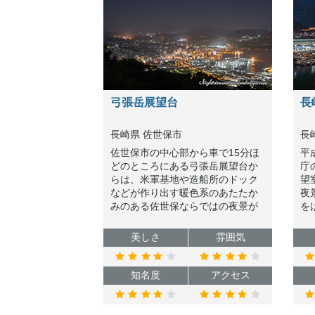
弓張岳展望台
長
長崎県 佐世保市
長
佐世保市の中心部から車で15分ほ
平
どのところにある弓張岳展望台か
庁
らは、米軍基地や造船所のドック
望
などが作り出す暖色系のあたたか
夜
みのある佐世保ならではの夜景が
を
楽しめます。
主
き
美しさ
雰囲気
す
知名度
アクセス