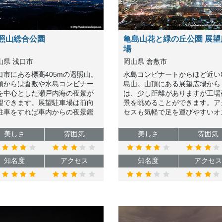
照山総合公園
亀島山花と緑の丘公園 展望
場
山県 浅口市
岡山県 倉敷市
口市にある標高405mの遥照山。
水島コンビナートからほど近い
頂からは倉敷や水島コンビナー
島山。山頂にある展望広場から
を中心とした瀬戸内海の夜景が
は、少し距離がありますが工場
望できます。展望駐車場は前向
景を眺めることができます。ア
駐車をすれば車内からの夜景鑑
セスも気軽で足を運びやすいオ
も可能なので寒い冬でも安心で
スメスポットだと思いますが、
。
内は真っ暗だったので懐中電灯
美しさ
雰囲気
美しさ
雰囲気
持参しましょう。
知名度
アクセス
知名度
アクセス