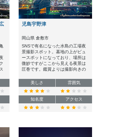
広
児島宇野津
岡山県 倉敷市
亀
SNSで有名になった水島の工場夜
景撮影スポット。墓地の上がビュ
夜
ースポットになっており、場所は
ク
微妙ですがここから見える夜景は
ス
圧巻です。鑑賞よりは撮影向きの
園
場所ですので、デート等は不向き
は
です。
美しさ
雰囲気
知名度
アクセス