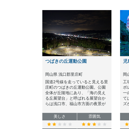
つばきの丘運動公園
児
岡山県 浅口郡里庄町
岡
国道2号線を走っていると見える里
工
庄町のつばきの丘運動公園。公園
ボ
全体が丘陵地にあり、「海の見え
一
る丘展望台」と呼ばれる展望台か
て
らは浅口市、福山市方面の夜景が
ズ
楽しめます。夜景は小粒ですがお
日
手軽スポットとして紹介します。
い
美しさ
雰囲気