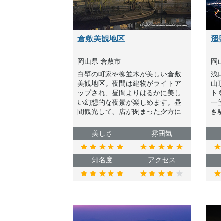
倉敷美観地区
遥
岡山県 倉敷市
岡
白壁の町家や柳並木が美しい倉敷
浅
美観地区。夜間は建物がライトア
山
ップされ、昼間よりはるかに美し
ト
い幻想的な夜景が楽しめます。昼
一
間観光して、店が閉まった夕方に
き
帰るのはもったいない。是非夜ま
賞
でいて、夜景も見てから帰路につ
す
美しさ
雰囲気
くことをオススメします。
知名度
アクセス