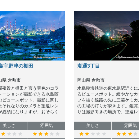
島宇野津の棚田
潮通3丁目
山県 倉敷市
岡山県 倉敷市
場夜景と棚田と言う異色のコラ
水島臨海鉄道の東水島駅近くに
レーションが撮影できる水島随
るビュースポット。緩やかなカ
のビュースポット。撮影に関し
ブを描く線路の先に三菱ケミカ
はそれなりのカメラと望遠レン
の工場の灯りが瞬きます。鑑賞
が必須になりますが、おそらく
りは撮影向きの場所で、望遠レ
本中探してもここでしか撮れな
ズはあったほうがよいでしょう
写真を撮ることができます。
美しさ
雰囲気
美しさ
雰囲気