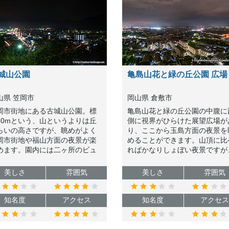
城山公園
亀島山花と緑の丘公園 広場
山県 笠岡市
岡山県 倉敷市
岡市街地にある古城山公園。標
亀島山花と緑の丘公園の中腹に
60mという、山というよりは丘
側に視界がひらけた展望広場が
らいの高さですが、眺めがよく
り、ここから玉島方面の夜景を
岡市街地や福山方面の夜景が楽
めることができます。山頂に比
めます。園内には二ヶ所のビュ
ればかなりしょぼい夜景ですが
スポットがありますが、オスス
山頂から見えない西側が見える
なのは小高い山の上にあるほう
で興味があれば両方行ってみる
美しさ
雰囲気
美しさ
雰囲気
す。
も悪くないかと思います。
知名度
アクセス
知名度
アクセス