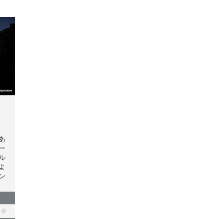
あ
ー
ル
よ
ン
。