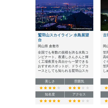
鷲羽山スカイライン 水島展望
古
台
岡山県 倉敷市
岡
全国でも有数の規模を誇る水島コ
笠
ンビナート。夜通しさんさんと輝
高
く工場夜景を高台から一望できる
ぐ
おすすめスポットが、ドライブコ
笠
ースとしても知られる鷲羽山スカ
し
イライン上にある水島展望台で
ー
す。
メ
美しさ
雰囲気
で
知名度
アクセス