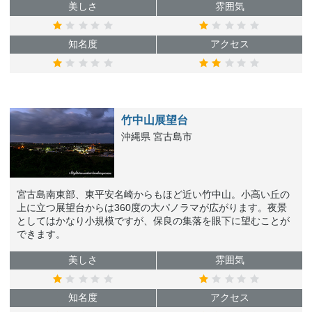
美しさ
雰囲気
知名度
アクセス
竹中山展望台
沖縄県 宮古島市
宮古島南東部、東平安名崎からもほど近い竹中山。小高い丘の
上に立つ展望台からは360度の大パノラマが広がります。夜景
としてはかなり小規模ですが、保良の集落を眼下に望むことが
できます。
美しさ
雰囲気
知名度
アクセス