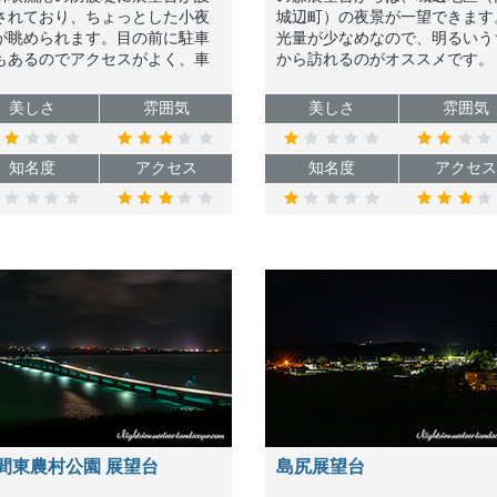
されており、ちょっとした小夜
城辺町）の夜景が一望できます
が眺められます。目の前に駐車
光量が少なめなので、明るいう
もあるのでアクセスがよく、車
から訪れるのがオススメです。
からの夜景鑑賞も可能です。
美しさ
雰囲気
美しさ
雰囲気
知名度
アクセス
知名度
アクセス
間東農村公園 展望台
島尻展望台