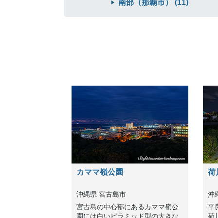
南部（那覇市） (11)
カママ嶺公園
荷
沖縄県 宮古島市
沖
宮古島の中心部にあるカママ嶺公
平
園には白いピラミッド型の大きな
荷