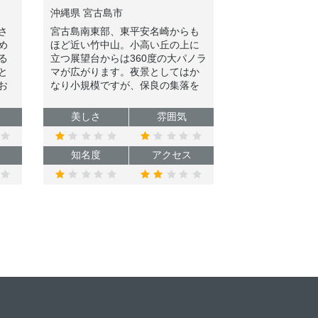
沖縄県 宮古島市
さ
宮古島南東部、東平安名崎からも
め
ほど近い竹中山。小高い丘の上に
る
立つ展望台からは360度の大パノラ
と
マが広がります。夜景としてはか
お
なり小規模ですが、保良の集落を
ア
眼下に望むことができます。
了
美しさ
雰囲気
知名度
アクセス