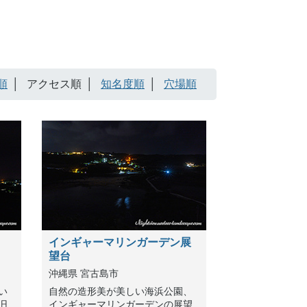
順
アクセス順
知名度順
穴場順
インギャーマリンガーデン展
望台
沖縄県 宮古島市
い
自然の造形美が美しい海浜公園、
旧
インギャーマリンガーデンの展望