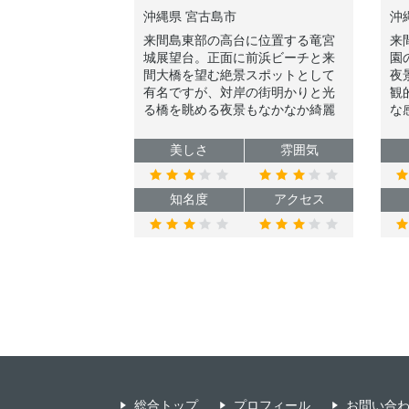
沖縄県 宮古島市
沖
来間島東部の高台に位置する竜宮
来
城展望台。正面に前浜ビーチと来
園
間大橋を望む絶景スポットとして
夜
有名ですが、対岸の街明かりと光
観
る橋を眺める夜景もなかなか綺麗
な
ですので、是非夜にも足を運んで
静
みてください。
メ
美しさ
雰囲気
知名度
アクセス
総合トップ
プロフィール
お問い合