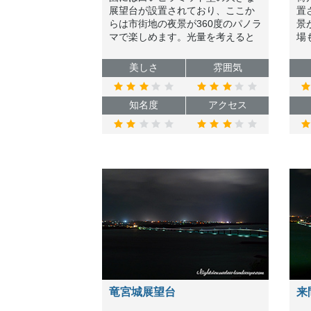
展望台が設置されており、ここか
置
らは市街地の夜景が360度のパノラ
景
マで楽しめます。光量を考えると
場
宮古島でも一二を争う夜景スポッ
内
トと言えますのでオススメです。
美しさ
雰囲気
知名度
アクセス
竜宮城展望台
来