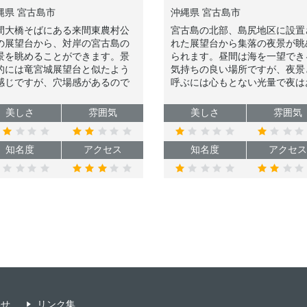
縄県 宮古島市
沖縄県 宮古島市
間大橋そばにある来間東農村公
宮古島の北部、島尻地区に設置
の展望台から、対岸の宮古島の
れた展望台から集落の夜景が眺
景を眺めることができます。景
られます。昼間は海を一望でき
的には竜宮城展望台と似たよう
気持ちの良い場所ですが、夜景
感じですが、穴場感があるので
呼ぶには心もとない光量で夜は
かに夜景鑑賞したい方にオスス
世辞にもオススメしづらいマニ
です。
向けスポットであることだけご
美しさ
雰囲気
美しさ
雰囲気
承ください。
知名度
アクセス
知名度
アクセス
わせ
リンク集