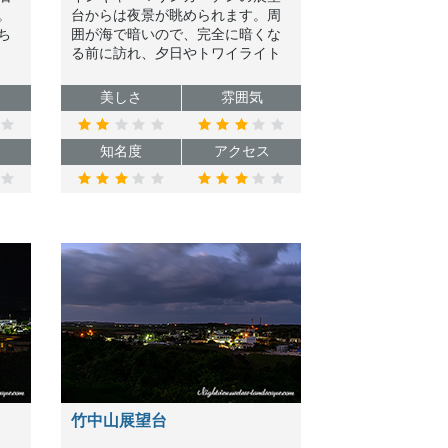
。
台からは夜景が眺められます。周
ち
囲が海で暗いので、完全に暗くな
る前に訪れ、夕日やトワイライト
もセットで楽しまれるのがオスス
メです。
美しさ
雰囲気
知名度
アクセス
竹中山展望台