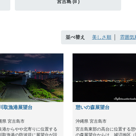
宮古島 (8 )
並べ替え
美しさ順
雰囲気
川取漁港展望台
憩いの森展望台
縄県 宮古島市
沖縄県 宮古島市
良港からやや北寄りに位置する
宮古島東部の高台に位置する憩
川取漁港の防波堤に展望台が設
の森展望台からは、城辺地区（