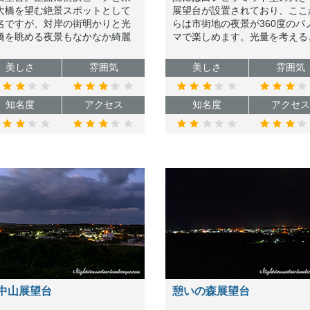
大橋を望む絶景スポットとして
展望台が設置されており、ここ
名ですが、対岸の街明かりと光
らは市街地の夜景が360度のパ
橋を眺める夜景もなかなか綺麗
マで楽しめます。光量を考える
すので、是非夜にも足を運んで
宮古島でも一二を争う夜景スポ
てください。
トと言えますのでオススメです
美しさ
雰囲気
美しさ
雰囲気
知名度
アクセス
知名度
アクセス
中山展望台
憩いの森展望台