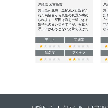
沖縄県 宮古島市
沖
宮古島の北部、島尻地区に設置さ
宮
れた展望台から集落の夜景が眺め
ほ
られます。昼間は海を一望できる
立
気持ちの良い場所ですが、夜景と
マ
呼ぶには心もとない光量で夜はお
な
世辞にもオススメしづらいマニア
眼
向けスポットであることだけご了
美しさ
雰囲気
承ください。
知名度
アクセス
総合トップ
プロフィール
お問い合