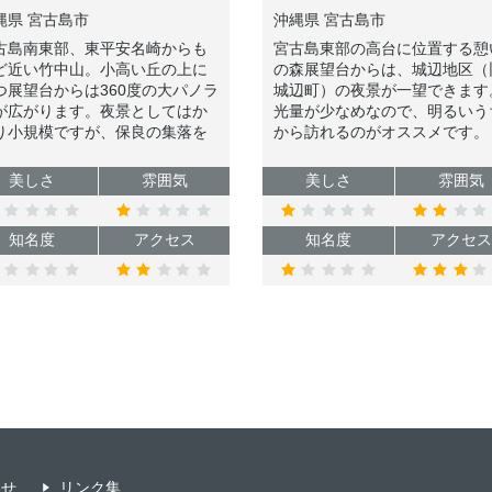
縄県 宮古島市
沖縄県 宮古島市
古島南東部、東平安名崎からも
宮古島東部の高台に位置する憩
ど近い竹中山。小高い丘の上に
の森展望台からは、城辺地区（
つ展望台からは360度の大パノラ
城辺町）の夜景が一望できます
が広がります。夜景としてはか
光量が少なめなので、明るいう
り小規模ですが、保良の集落を
から訪れるのがオススメです。
下に望むことができます。
美しさ
雰囲気
美しさ
雰囲気
知名度
アクセス
知名度
アクセス
わせ
リンク集