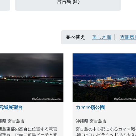
宮古島 (8 )
並べ替え
美しさ順
雰囲気
宮城展望台
カママ嶺公園
縄県 宮古島市
沖縄県 宮古島市
間島東部の高台に位置する竜宮
宮古島の中心部にあるカママ嶺
展望台。正面に前浜ビーチと来
園には白いピラミッド型の大き