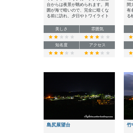
台からは夜景が眺められます。周
間
囲が海で暗いので、完全に暗くな
有
る前に訪れ、夕日やトワイライト
る
もセットで楽しまれるのがオスス
で
メです。
み
美しさ
雰囲気
知名度
アクセス
島尻展望台
竹