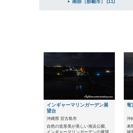
南部（那覇市） (11)
インギャーマリンガーデン展
竜
望台
沖縄県 宮古島市
沖
自然の造形美が美しい海浜公園、
来
インギャーマリンガーデンの展望
城