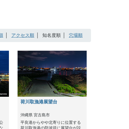
順
アクセス順
知名度順
穴場順
荷川取漁港展望台
沖縄県 宮古島市
公
平良港からやや北寄りに位置する
な
荷川取漁港の防波堤に展望台が設