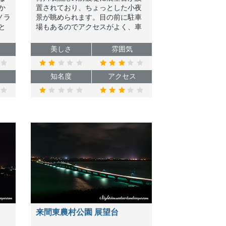
か
置されており、ちょっとした小夜
ノラ
景が眺められます。目の前に駐車
と
場もあるのでアクセスがよく、車
ッ
内からの夜景鑑賞も可能です。
。
美しさ
雰囲気
知名度
アクセス
来間東農村公園 展望台