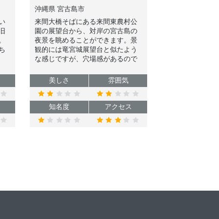
沖縄県 宮古島市
い
来間大橋そばにある来間東農村公
旧
園の展望台から、対岸の宮古島の
。
夜景を眺めることができます。景
ち
観的には竜宮城展望台と似たよう
な感じですが、穴場感があるので
静かに夜景鑑賞したい方にオスス
メです。
美しさ
雰囲気
知名度
アクセス