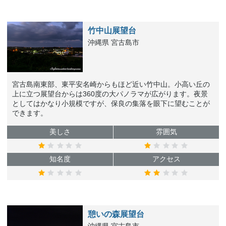
竹中山展望台
沖縄県 宮古島市
宮古島南東部、東平安名崎からもほど近い竹中山。小高い丘の
上に立つ展望台からは360度の大パノラマが広がります。夜景
としてはかなり小規模ですが、保良の集落を眼下に望むことが
できます。
美しさ
雰囲気
知名度
アクセス
憩いの森展望台