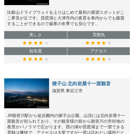
比叡山ドライブウェイを上りはじめて最初の展望スポットがこ
こ夢見が丘です。琵琶湖と大津市内の夜景を車内からでも鑑賞
することができるので厳寒の冬季でも安心です。
美しさ
雰囲気
知名度
アクセス
猪子山 北向岩屋十一面観音
滋賀県 東近江市
JR能登川駅から徒歩圏内の猪子山公園。山頂には北向岩屋十一
面観音が祀られており、その観音様の前から能登川の市街地の
夜景がパノラマで広がります。西の湖や琵琶湖まで一望できる
景観は爽快で、アクセスは大変ですが一度は訪れたい場所だと