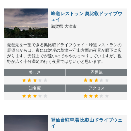
峰道レストラン 奥比叡ドライブウ
ェイ
滋賀県 大津市
琵琶湖を一望できる奥比叡ドライブウェイ・峰道レストランの
展望台からは、夜には対岸の草津～守山方面の夜景が眼下に広
がります。光源までが遠いのでややのっぺりしていますが、視
野が広く十分満足の行く夜景ではないかと思います。
美しさ
雰囲気
知名度
アクセス
登仙台駐車場 比叡山ドライブウェ
イ