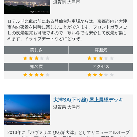
滋賀県 大津市
ロテルド比叡の前にある登仙台駐車場からは、京都市内と大津
市内の夜景を同時に楽しむことができます。フロントガラスご
しの夜景鑑賞も可能ですので、寒い冬でも安心して夜景が楽し
めます。ドライブデートなどにどうぞ。
美しさ
雰囲気
知名度
アクセス
大津SA(下り線) 屋上展望デッキ
滋賀県 大津市
2013年に「パヴァリエ びわ湖大津」としてリニューアルオープ