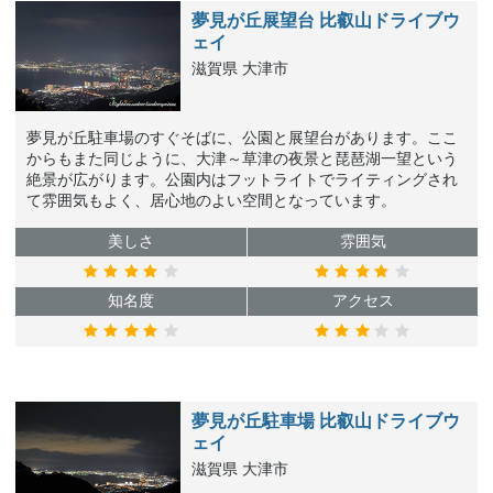
夢見が丘展望台 比叡山ドライブウ
ェイ
滋賀県 大津市
夢見が丘駐車場のすぐそばに、公園と展望台があります。ここ
からもまた同じように、大津～草津の夜景と琵琶湖一望という
絶景が広がります。公園内はフットライトでライティングされ
て雰囲気もよく、居心地のよい空間となっています。
美しさ
雰囲気
知名度
アクセス
夢見が丘駐車場 比叡山ドライブウ
ェイ
滋賀県 大津市