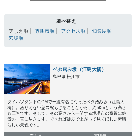
並べ替え
美しさ順
雰囲気順
アクセス順
知名度順
穴場順
ベタ踏み坂（江島大橋）
島根県 松江市
ダイハツタントのCMで一躍有名になったベタ踏み坂（江島大
橋）。ありえない急勾配もさることながら、約50mという高さ
も圧巻です。そして、その高さから一望する境港市の夜景は絶
景の一言に尽きます。できれば徒歩で上がって見てほしい素晴
らしい景色です。