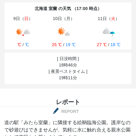
北海道 室蘭 の天気 （17:00 時点）
9日（
日
）
10日（月）
11日（
火
）
℃
/
℃
25 ℃
/
19 ℃
27 ℃
/
18 ℃
[ 日没時間 ]
18時46分
[ 夜景ベストタイム ]
19時11分
レポート
REPORT
道の駅「みたら室蘭」に隣接する絵鞆臨海公園。護岸なの
で砂遊びはできませんが、気軽に水に触れ合える親水公園