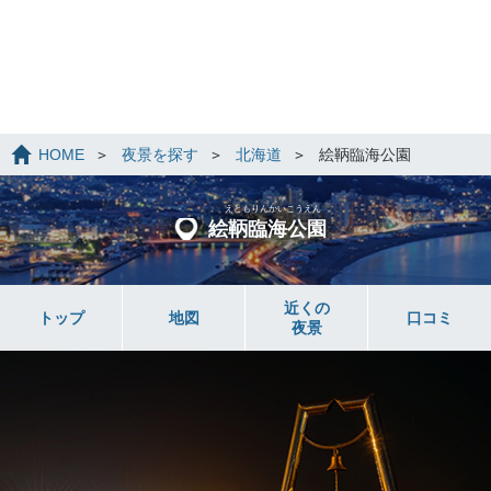
HOME
夜景を探す
北海道
絵鞆臨海公園
えともりんかいこうえん
絵鞆臨海公園
近くの
トップ
地図
口コミ
夜景