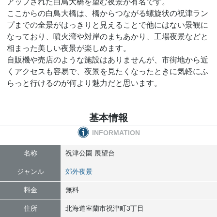
アップされた白鳥大橋を望む夜景が有名です。
ここからの白鳥大橋は、橋からつながる螺旋状の祝津ラン
プまでの全景がはっきりと見えることで他にはない景観に
なっており、噴火湾や対岸のまちあかり、工場夜景などと
相まった美しい夜景が楽しめます。
自販機や売店のような施設はありませんが、市街地から近
くアクセスも容易で、夜景を見たくなったときに気軽にふ
らっと行けるのが何より魅力だと思います。
基本情報
INFORMATION
名称
祝津公園 展望台
ジャンル
郊外夜景
料金
無料
住所
北海道
室蘭市
祝津町3丁目