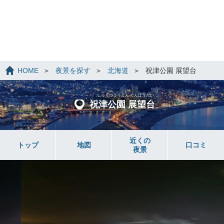
HOME
夜景を探す
北海道
祝津公園 展望台
しゅくつこうえん てんぼうだい
祝津公園 展望台
近くの
トップ
地図
口コミ
夜景