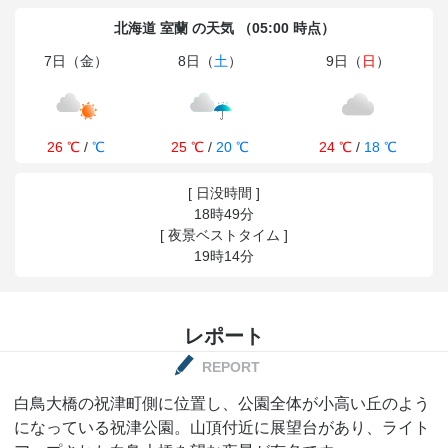
北海道 室蘭 の天気 （05:00 時点）
7日（金）
8日（
土
）
9日（
日
）
26 ℃
/
℃
25 ℃
/
20 ℃
24 ℃
/
18 ℃
[ 日没時間 ]
18時49分
[ 夜景ベストタイム ]
19時14分
レポート
REPORT
白鳥大橋の祝津町側に位置し、公園全体が小高い丘のよう
になっている祝津公園。山頂付近に展望台があり、ライト