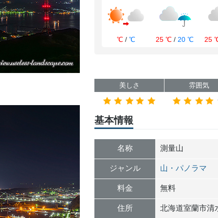
℃
/
℃
25 ℃
/
20 ℃
25 
美しさ
雰囲気
基本情報
名称
測量山
ジャンル
山・パノラマ
料金
無料
住所
北海道
室蘭市
清