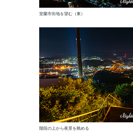
室蘭市街地を望む（東）
階段の上から夜景を眺める