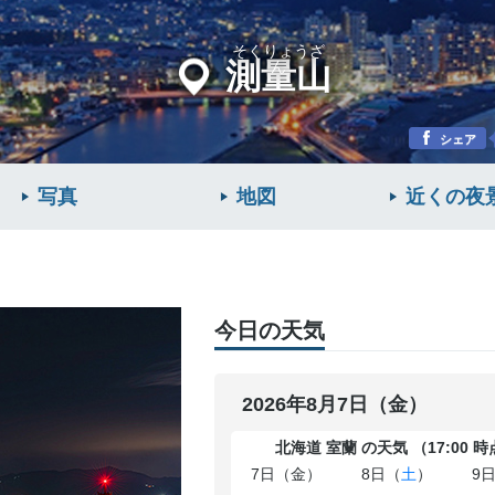
そくりょうざ
測量山
ん
シェア
写真
地図
近くの
夜
今日の天気
2026年8月7日（金）
北海道 室蘭 の天気 （17:00 
7日（金）
8日（
土
）
9