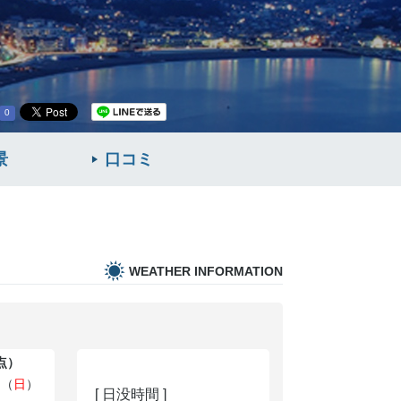
0
景
口コミ
WEATHER INFORMATION
時点）
日（
日
）
[ 日没時間 ]