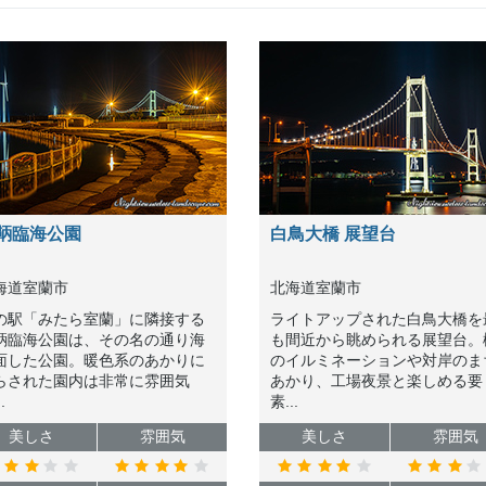
鞆臨海公園
白鳥大橋 展望台
海道室蘭市
北海道室蘭市
の駅「みたら室蘭」に隣接する
ライトアップされた白鳥大橋を
鞆臨海公園は、その名の通り海
も間近から眺められる展望台。
面した公園。暖色系のあかりに
のイルミネーションや対岸のま
らされた園内は非常に雰囲気
あかり、工場夜景と楽しめる要
.
素...
美しさ
雰囲気
美しさ
雰囲気