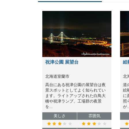
祝津公園 展望台
絵
北海道室蘭市
北
高台にある祝津公園の展望台は夜
道
景スポットとしてよく知られてい
絵
ます。ライトアップされた白鳥大
に
橋や祝津ランプ、工場群の夜景
照
を...
が..
美しさ
雰囲気