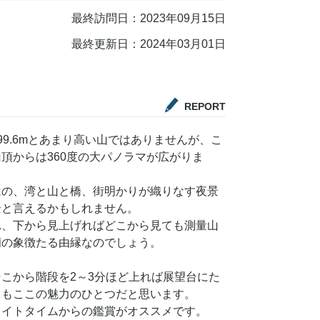
最終訪問日：2023年09月15日
最終更新日：2024年03月01日
REPORT
9.6mとあまり高い山ではありませんが、こ
頂からは360度の大パノラマが広がりま
はの、湾と山と橋、街明かりが織りなす夜景
景と言えるかもしれません。
れ、下から見上げればどこから見ても測量山
蘭の象徴たる由縁なのでしょう。
こから階段を2～3分ほど上れば展望台にた
さもここの魅力のひとつだと思います。
ライトタイムからの鑑賞がオススメです。