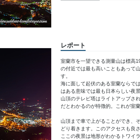
レポート
室蘭市を一望できる測量山は標高19
の付近では最も高いこともあって山
す。
海に面して起伏のある室蘭ならで
はある意味では最も日本らしい夜
山頂のテレビ塔はライトアップさ
だとわかるのが特徴的。これが室
山頂まで車で上がることができ、そ
どり着きます。このアクセスも良
ここの夜景は地形がわかるトワイ