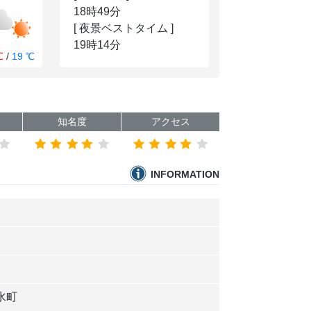
18時49分
[ 夜景ベストタイム ]
19時14分
℃
/
19 ℃
知名度
アクセス
INFORMATION
水町