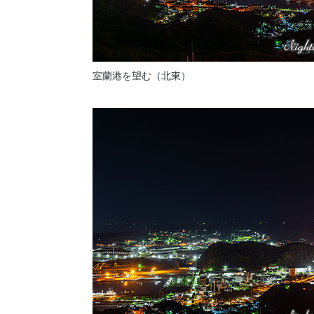
室蘭港を望む（北東）