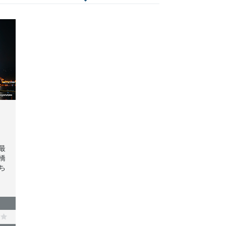
最
橋
ち