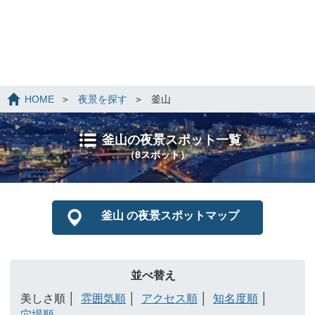
HOME
夜景を探す
釜山
釜山の夜景スポット一覧
（8スポット）
釜山 の夜景スポットマップ
並べ替え
美しさ順
雰囲気順
アクセス順
知名度順
穴場順