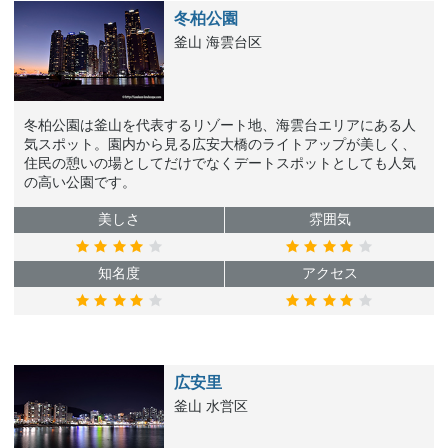
冬柏公園
釜山 海雲台区
冬柏公園は釜山を代表するリゾート地、海雲台エリアにある人
気スポット。園内から見る広安大橋のライトアップが美しく、
住民の憩いの場としてだけでなくデートスポットとしても人気
の高い公園です。
美しさ
雰囲気
知名度
アクセス
広安里
釜山 水営区