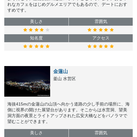
れなカフェをはじめグルメエリアでもあるので、デートにおす
すめです。
美しさ
雰囲気
知名度
アクセス
金蓮山
釜山 水営区
海抜415mの金蓮山の山頂へ向かう道路の少し手前の場所に、海
側に視界の開けた展望台があります。そこからは水営洞、望美
洞方面の夜景とライトアップされた広安大橋などをパノラマで
望むことができます。
美しさ
雰囲気