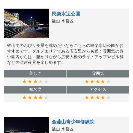
民楽水辺公園
釜山 水営区
釜山でのんびり夜景を眺めたいならこちらの民楽水辺公園がお
すすめです。グルメエリアである広安里からも近く雰囲気の良
い園内からは、腰かけながら広安大橋のライトアップやビル群
などの湾岸夜景を楽しめます。
美しさ
雰囲気
知名度
アクセス
金蓮山青少年修練院
釜山 水営区