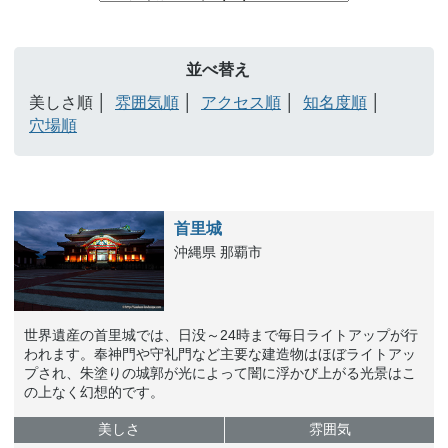
並べ替え
美しさ順
雰囲気順
アクセス順
知名度順
穴場順
首里城
沖縄県 那覇市
世界遺産の首里城では、日没～24時まで毎日ライトアップが行
われます。奉神門や守礼門など主要な建造物はほぼライトアッ
プされ、朱塗りの城郭が光によって闇に浮かび上がる光景はこ
の上なく幻想的です。
美しさ
雰囲気