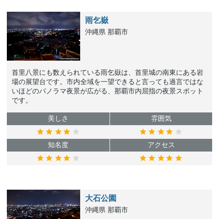
雨乞嶽
沖縄県 那覇市
首里八景にも数えられている雨乞嶽は、首里城の南東にある岩
場の展望台です。市内全域を一望できると言っても過言ではな
いほどのパノラマ夜景が広がる、那覇市内屈指の夜景スポット
です。
美しさ
雰囲気
知名度
アクセス
大石公園
沖縄県 那覇市