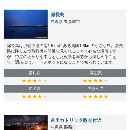
瀬長島
沖縄県 豊見城市
瀬長島は那覇空港の南1.5kmにある周囲1.8kmの小さな島。滑走
路に降り立つ飛行機を間近で見られることで有名な場所です
が、空港のあかりを中心とした夜景を車窓から楽しめること
で、週末にはデートスポットになることで知られています。
美しさ
雰囲気
知名度
アクセス
首里カトリック教会付近
沖縄県 那覇市